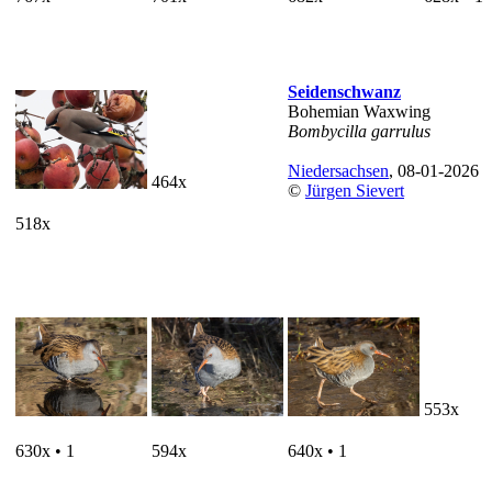
Seidenschwanz
Bohemian Waxwing
Bombycilla garrulus
Niedersachsen
, 08-01-2026
464x
©
Jürgen Sievert
518x
553x
630x • 1
594x
640x • 1