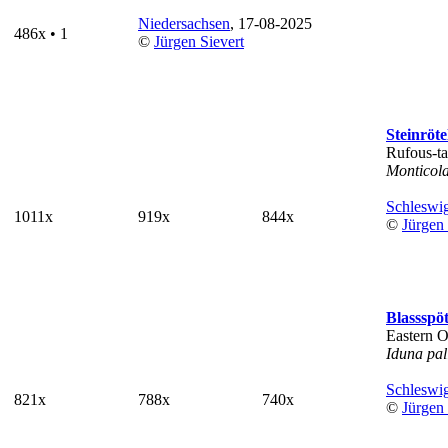
Niedersachsen
, 17-08-2025
486x • 1
©
Jürgen Sievert
Steinröte
Rufous-ta
Monticola
Schleswig
1011x
919x
844x
©
Jürgen 
Blassspöt
Eastern O
Iduna pal
Schleswig
821x
788x
740x
©
Jürgen 