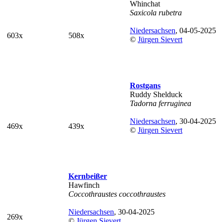
Whinchat
Saxicola rubetra
Niedersachsen
, 04-05-2025
603x
508x
©
Jürgen Sievert
Rostgans
Ruddy Shelduck
Tadorna ferruginea
Niedersachsen
, 30-04-2025
469x
439x
©
Jürgen Sievert
Kernbeißer
Hawfinch
Coccothraustes coccothraustes
Niedersachsen
, 30-04-2025
269x
©
Jürgen Sievert