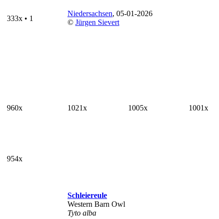
Niedersachsen
, 05-01-2026
333x • 1
©
Jürgen Sievert
960x
1021x
1005x
1001x
954x
Schleiereule
Western Barn Owl
Tyto alba