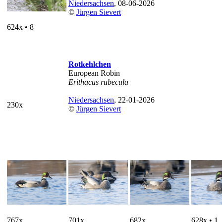
Niedersachsen
, 08-06-2026
©
Jürgen Sievert
624x • 8
Rotkehlchen
European Robin
Erithacus rubecula
Niedersachsen
, 22-01-2026
230x
©
Jürgen Sievert
767x
701x
682x
628x • 1