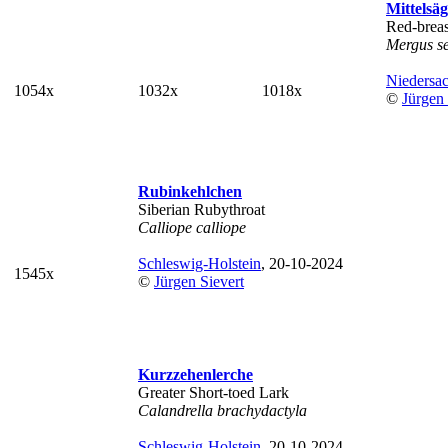
Mittelsä
Red-brea
Mergus se
Niedersa
1054x
1032x
1018x
©
Jürgen 
Rubinkehlchen
Siberian Rubythroat
Calliope calliope
Schleswig-Holstein
, 20-10-2024
1545x
©
Jürgen Sievert
Kurzzehenlerche
Greater Short-toed Lark
Calandrella brachydactyla
Schleswig-Holstein
, 20-10-2024