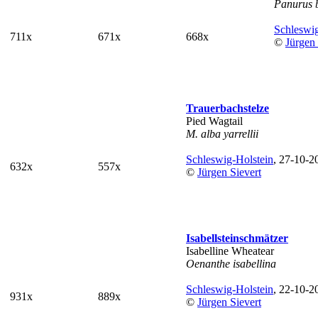
Panurus 
Schleswig
711x
671x
668x
©
Jürgen 
Trauerbachstelze
Pied Wagtail
M. alba yarrellii
Schleswig-Holstein
, 27-10-2
632x
557x
©
Jürgen Sievert
Isabellsteinschmätzer
Isabelline Wheatear
Oenanthe isabellina
Schleswig-Holstein
, 22-10-2
931x
889x
©
Jürgen Sievert