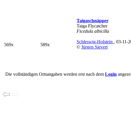
Taigaschnäpper
Taiga Flycatcher
Ficedula albicilla
Schleswig-Holstein
, 03-11-
569x
589x
©
Jürgen Sievert
Die vollständigen Ortsangaben werden erst nach dem
Login
angezei